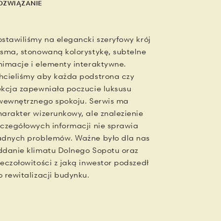
OZWIĄZANIE
ostawiliśmy na elegancki szeryfowy krój
isma, stonowaną kolorystykę, subtelne
nimacje i elementy interaktywne.
hcieliśmy aby każda podstrona czy
ekcja zapewniała poczucie luksusu
 wewnętrznego spokoju. Serwis ma
harakter wizerunkowy, ale znalezienie
zczegółowych informacji nie sprawia
adnych problemów. Ważne było dla nas
ddanie klimatu Dolnego Sopotu oraz
ieczołowitości z jaką inwestor podszedł
o rewitalizacji budynku.