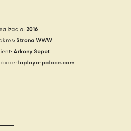
ealizacja:
2016
akres:
Strona WWW
lient:
Arkony Sopot
obacz:
laplaya-palace.com