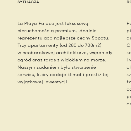
SYTUACJA
R
La Playa Palace jest luksusową
P
nieruchomością premium, idealnie
p
reprezentującą najlepsze cechy Sopotu.
a
Trzy apartamenty (od 280 do 700m2)
C
w neobarokowej architekturze, wspaniały
s
ogród oraz taras z widokiem na morze.
i
Naszym zadaniem było stworzenie
c
serwisu, który oddaje klimat i prestiż tej
s
wyjątkowej inwestycji.
ż
o
p
d