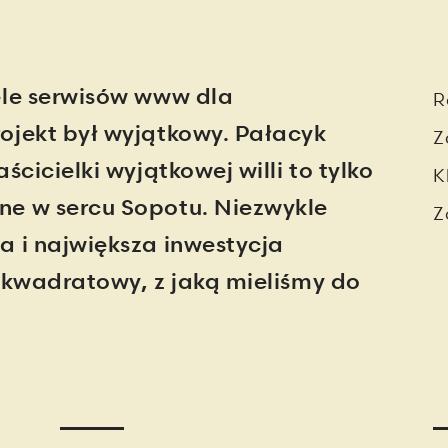
ele serwisów www dla
R
ojekt był wyjątkowy. Pałacyk
Z
ścicielki wyjątkowej willi to tylko
K
ne w sercu Sopotu. Niezwykle
Z
a i największa inwestycja
r kwadratowy, z jaką mieliśmy do